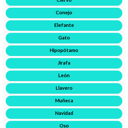
Conejo
Elefante
Gato
Hipopótamo
Jirafa
León
Llavero
Muñeca
Navidad
Oso