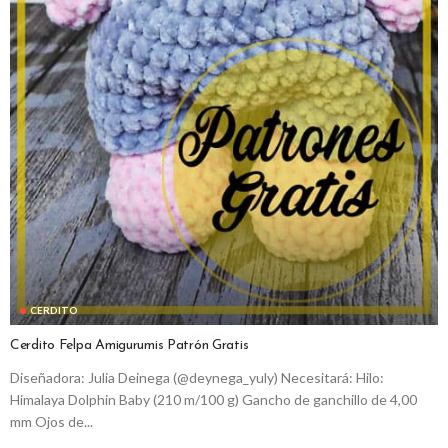
CERDITO
Cerdito Felpa Amigurumis Patrón Gratis
Diseñadora: Julia Deinega (@deynega_yuly) Necesitará: Hilo:
Himalaya Dolphin Baby (210 m/100 g) Gancho de ganchillo de 4,00
mm Ojos de...