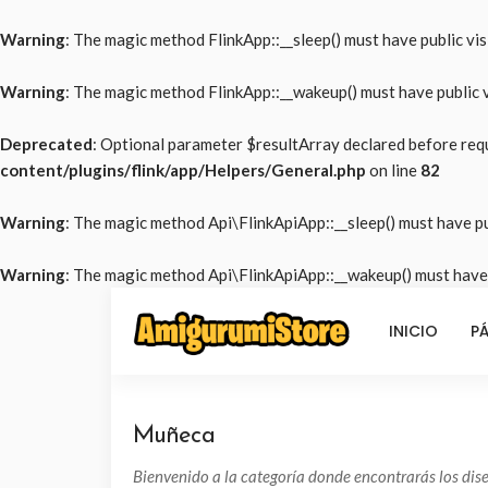
Warning
: The magic method FlinkApp::__sleep() must have public visi
Warning
: The magic method FlinkApp::__wakeup() must have public vi
Deprecated
: Optional parameter $resultArray declared before requ
content/plugins/flink/app/Helpers/General.php
on line
82
Warning
: The magic method Api\FlinkApiApp::__sleep() must have pub
Warning
: The magic method Api\FlinkApiApp::__wakeup() must have p
INICIO
PÁ
Muñeca
Bienvenido a la categoría donde encontrarás los di