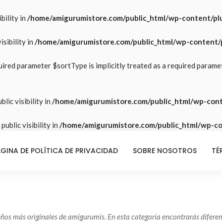
bility in
/home/amigurumistore.com/public_html/wp-content/plu
sibility in
/home/amigurumistore.com/public_html/wp-content/p
ired parameter $sortType is implicitly treated as a required parame
lic visibility in
/home/amigurumistore.com/public_html/wp-cont
ublic visibility in
/home/amigurumistore.com/public_html/wp-con
GINA DE POLÍTICA DE PRIVACIDAD
SOBRE NOSOTROS
TÉ
seños más originales de amigurumis. En esta categoría encontrarás dife