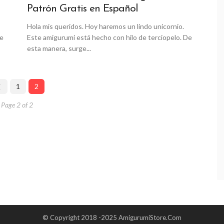
Patrón Gratis en Español
Hola mis queridos. Hoy haremos un lindo unicornio.
de
Este amigurumi está hecho con hilo de terciopelo. De
esta manera, surge...
1
2
Page 2 of 2
© Copyright 2018 -2025 AmigurumiStore.Com