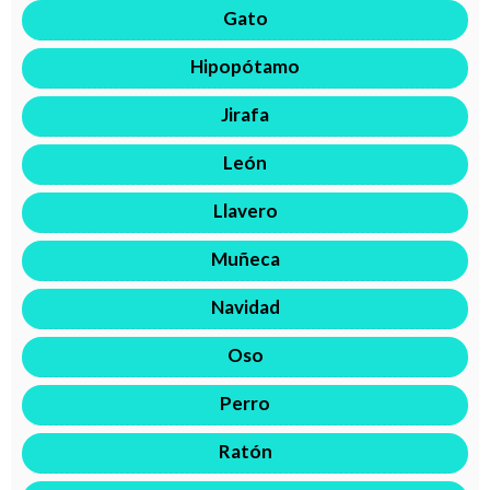
Gato
Hipopótamo
Jirafa
León
Llavero
Muñeca
Navidad
Oso
Perro
Ratón