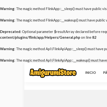
Warning
: The magic method FlinkApp::__sleep() must have public visi
Warning
: The magic method FlinkApp::__wakeup() must have public vi
Deprecated
: Optional parameter $resultArray declared before requ
content/plugins/flink/app/Helpers/General.php
on line
82
Warning
: The magic method Api\FlinkApiApp::__sleep() must have pub
Warning
: The magic method Api\FlinkApiApp::__wakeup() must have p
INICIO
PÁ