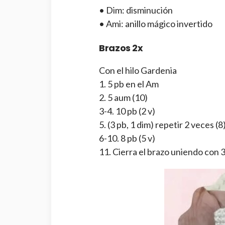
• Dim: disminución
• Ami: anillo mágico invertido
Brazos 2x
Con el hilo Gardenia
1. 5 pb en el Am
2. 5 aum (10)
3-4. 10 pb (2 v)
5. (3 pb, 1 dim) repetir 2 veces (8
6-10. 8 pb (5 v)
11. Cierra el brazo uniendo con 3