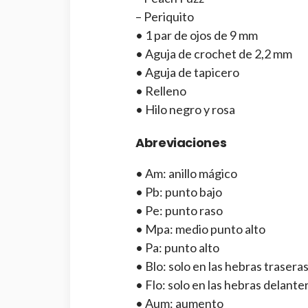
– Periquito
• 1 par de ojos de 9 mm
• Aguja de crochet de 2,2 mm
• Aguja de tapicero
• Relleno
• Hilo negro y rosa
Abreviaciones
• Am: anillo mágico
• Pb: punto bajo
• Pe: punto raso
• Mpa: medio punto alto
• Pa: punto alto
• Blo: solo en las hebras trasera
• Flo: solo en las hebras delante
• Aum: aumento