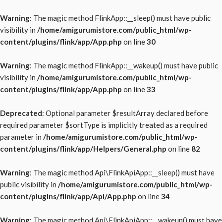
Warning
: The magic method FlinkApp::__sleep() must have public
visibility in
/home/amigurumistore.com/public_html/wp-
content/plugins/flink/app/App.php
on line
30
Warning
: The magic method FlinkApp::__wakeup() must have public
visibility in
/home/amigurumistore.com/public_html/wp-
content/plugins/flink/app/App.php
on line
33
Deprecated
: Optional parameter $resultArray declared before
required parameter $sortType is implicitly treated as a required
parameter in
/home/amigurumistore.com/public_html/wp-
content/plugins/flink/app/Helpers/General.php
on line
82
Warning
: The magic method Api\FlinkApiApp::__sleep() must have
public visibility in
/home/amigurumistore.com/public_html/wp-
content/plugins/flink/app/Api/App.php
on line
34
Warning
: The magic method Api\FlinkApiApp::__wakeup() must have