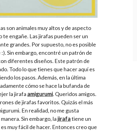
afas son animales muy altos y de aspecto
o te engañe. Las jirafas pueden ser un
ante grandes. Por supuesto, no es posible
le :). Sin embargo, encontré un patrón de
i con diferentes diseños. Este patrón de
do. Todo lo que tienes que hacer aquí es
uiendo los pasos. Además, en la última
alladamente cómo se hace la bufanda de
jer la jirafa
amigurumi
. Queridos amigos.
ones de jirafas favoritos. Quizás el más
igurumi. En realidad, no me gusta
a manera. Sin embargo, la
jirafa
tiene un
fa es muy fácil de hacer. Entonces creo que