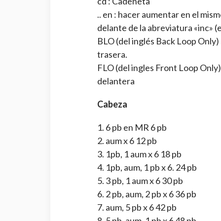
cd : Cadeneta
.. en : hacer aumentar en el mi
delante de la abreviatura «inc» (ex
BLO (del inglés Back Loop Only) 
trasera.
FLO (del ingles Front Loop Only)
delantera
Cabeza
1. 6 pb en MR 6 pb
2. aum x 6 12 pb
3. 1pb, 1 aum x 6 18 pb
4. 1pb, aum, 1 pb x 6. 24 pb
5. 3 pb, 1 aum x 6 30 pb
6. 2 pb, aum, 2 pb x 6 36 pb
7. aum, 5 pb x 6 42 pb
8. 5 pb, aum, 1 pb x 6 48 pb