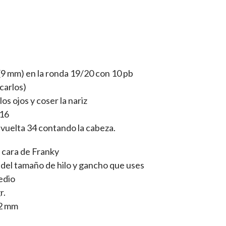
(9 mm) en la ronda 19/20 con 10 pb
carlos)
os ojos y coser la nariz
/16
a vuelta 34 contando la cabeza.
 cara de Franky
del tamaño de hilo y gancho que uses
edio
r.
,2 mm