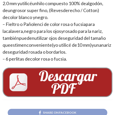
2.0 mm yutilicéunhilo compuesto 100% dealgodón,
deungrosor super fino, (Revesderecho / Cotton)
decolor blanco ynegro.
– Fieltro o Pañolenci de color rosa o fucsiapara
lacalavera,negro para los ojosyrosado para la nariz,
tambiénpuedenutilizar ojos deseguridad del tamaño
queestimenconveniente(yo utilicé de10 mm)yunanariz
deseguridad rosada o bordarlos.
– 6 perlitas decolor rosa o fucsia.
SHARE ON FACEBOOK