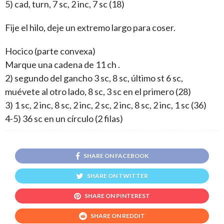
5) cad, turn, 7 sc, 2 inc, 7 sc (18)
Fije el hilo, deje un extremo largo para coser.
Hocico (parte convexa)
Marque una cadena de 11 ch .
2) segundo del gancho 3 sc, 8 sc, último st 6 sc,
muévete al otro lado, 8 sc, 3 sc en el primero (28)
3) 1 sc, 2 inc, 8 sc, 2 inc, 2 sc, 2 inc, 8 sc, 2 inc, 1 sc (36)
4-5) 36 sc en un círculo (2 filas)
SHARE ON FACEBOOK
SHARE ON TWITTER
SHARE ON PINTEREST
SHARE ON REDDIT