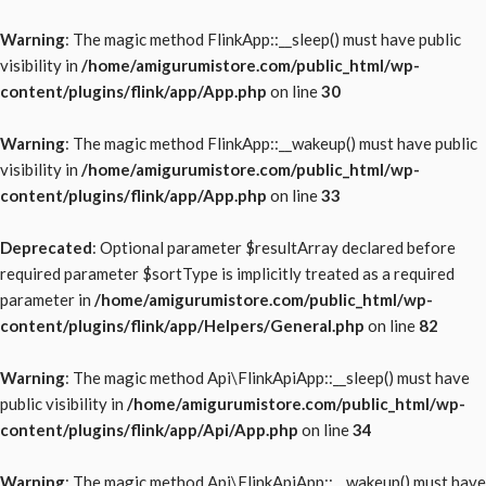
Warning
: The magic method FlinkApp::__sleep() must have public
visibility in
/home/amigurumistore.com/public_html/wp-
content/plugins/flink/app/App.php
on line
30
Warning
: The magic method FlinkApp::__wakeup() must have public
visibility in
/home/amigurumistore.com/public_html/wp-
content/plugins/flink/app/App.php
on line
33
Deprecated
: Optional parameter $resultArray declared before
required parameter $sortType is implicitly treated as a required
parameter in
/home/amigurumistore.com/public_html/wp-
content/plugins/flink/app/Helpers/General.php
on line
82
Warning
: The magic method Api\FlinkApiApp::__sleep() must have
public visibility in
/home/amigurumistore.com/public_html/wp-
content/plugins/flink/app/Api/App.php
on line
34
Warning
: The magic method Api\FlinkApiApp::__wakeup() must have