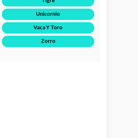
Tigre
Unicornio
Vaca Y Toro
Zorro