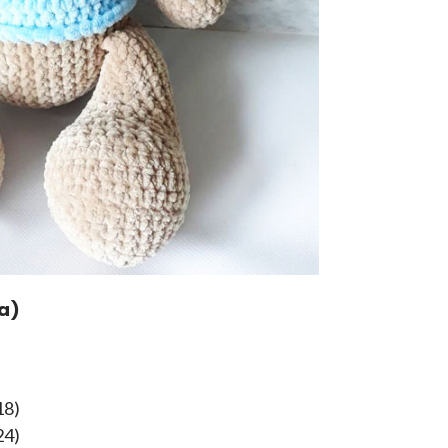
a)
18)
24)