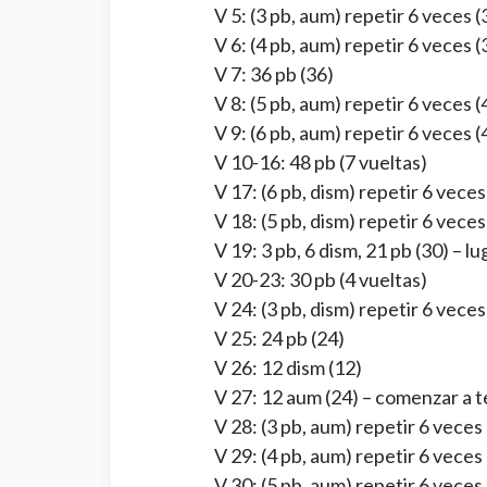
V 5: (3 pb, aum) repetir 6 veces (
V 6: (4 pb, aum) repetir 6 veces (
V 7: 36 pb (36)
V 8: (5 pb, aum) repetir 6 veces (
V 9: (6 pb, aum) repetir 6 veces (
V 10-16: 48 pb (7 vueltas)
V 17: (6 pb, dism) repetir 6 veces
V 18: (5 pb, dism) repetir 6 veces
V 19: 3 pb, 6 dism, 21 pb (30) – lu
V 20-23: 30 pb (4 vueltas)
V 24: (3 pb, dism) repetir 6 veces
V 25: 24 pb (24)
V 26: 12 dism (12)
V 27: 12 aum (24) – comenzar a t
V 28: (3 pb, aum) repetir 6 veces
V 29: (4 pb, aum) repetir 6 veces
V 30: (5 pb, aum) repetir 6 veces