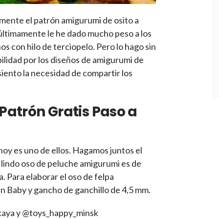
mente el patrón amigurumi de osito a
últimamente le he dado mucho peso a los
s con hilo de terciopelo. Pero lo hago sin
bilidad por los diseños de amigurumi de
iento la necesidad de compartir los
Patrón Gratis Paso a
 hoy es uno de ellos. Hagamos juntos el
 lindo oso de peluche amigurumi es de
. Para elaborar el oso de felpa
in Baby y gancho de ganchillo de 4,5 mm.
kaya y @toys_happy_minsk