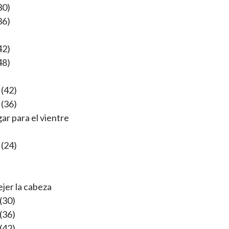
30)
36)
42)
48)
 (42)
 (36)
gar para el vientre
 (24)
ejer la cabeza
 (30)
 (36)
 (42)