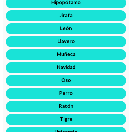
Hipopótamo
Jirafa
León
Llavero
Muñeca
Navidad
Oso
Perro
Ratón
Tigre
Unicornio