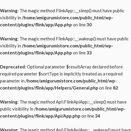
Warning
: The magic method FlinkApp::__sleep() must have public
visibility in
/home/amigurumistore.com/public_html/wp-
content/plugins/flink/app/App.php
on line
30
Warning
: The magic method FlinkApp::__wakeup() must have public
visibility in
/home/amigurumistore.com/public_html/wp-
content/plugins/flink/app/App.php
on line
33
Deprecated
: Optional parameter $resultArray declared before
required parameter $sortType is implicitly treated as a required
parameter in
/home/amigurumistore.com/public_html/wp-
content/plugins/flink/app/Helpers/General.php
on line
82
Warning
: The magic method Api\FlinkApiApp::__sleep() must have
public visibility in
/home/amigurumistore.com/public_html/wp-
content/plugins/flink/app/Api/App.php
on line
34
Warning
: The magic method Api\FlinkApiApp::__wakeup() must have