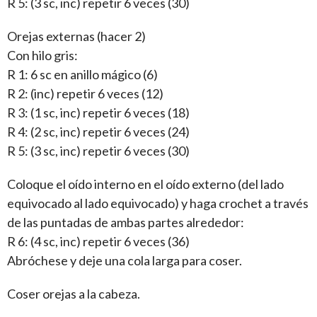
R 5: (3 sc, inc) repetir 6 veces (30)
Orejas externas (hacer 2)
Con hilo gris:
R 1: 6 sc en anillo mágico (6)
R 2: (inc) repetir 6 veces (12)
R 3: (1 sc, inc) repetir 6 veces (18)
R 4: (2 sc, inc) repetir 6 veces (24)
R 5: (3 sc, inc) repetir 6 veces (30)
Coloque el oído interno en el oído externo (del lado
equivocado al lado equivocado) y haga crochet a través
de las puntadas de ambas partes alrededor:
R 6: (4 sc, inc) repetir 6 veces (36)
Abróchese y deje una cola larga para coser.
Coser orejas a la cabeza.