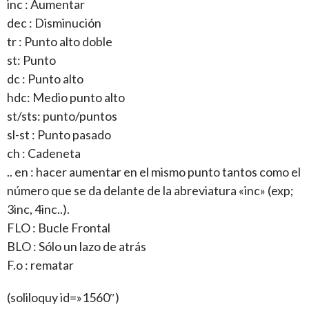
inc : Aumentar
dec : Disminución
tr : Punto alto doble
st: Punto
dc : Punto alto
hdc: Medio punto alto
st/sts: punto/puntos
sl-st : Punto pasado
ch : Cadeneta
.. en : hacer aumentar en el mismo punto tantos como el
número que se da delante de la abreviatura «inc» (exp;
3inc, 4inc..).
FLO : Bucle Frontal
BLO : Sólo un lazo de atrás
F.o : rematar
(soliloquy id=»1560″)