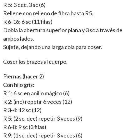
R 5: 3 dec, 3 sc (6)
Rellene con relleno de fibra hasta R5.
R 6-16: 6 sc (11 filas)
Dobla la abertura superior plana y 3 sc a través de
ambos lados.
Sujete, dejando una larga cola para coser.
Coser los brazos al cuerpo.
Piernas (hacer 2)
Con hilo gris:
R 1: 6 sc en anillo mágico (6)
R 2: (inc) repetir 6 veces (12)
R 3-4: 12 sc (12)
R 5: (2 sc, dec) repetir 3 veces (9)
R 6-8: 9 sc (3 filas)
R 9: (1 sc, dec) repetir 3 veces (6)