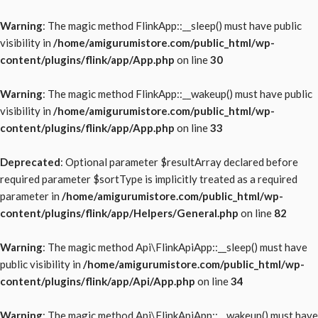
Warning
: The magic method FlinkApp::__sleep() must have public
visibility in
/home/amigurumistore.com/public_html/wp-
content/plugins/flink/app/App.php
on line
30
Warning
: The magic method FlinkApp::__wakeup() must have public
visibility in
/home/amigurumistore.com/public_html/wp-
content/plugins/flink/app/App.php
on line
33
Deprecated
: Optional parameter $resultArray declared before
required parameter $sortType is implicitly treated as a required
parameter in
/home/amigurumistore.com/public_html/wp-
content/plugins/flink/app/Helpers/General.php
on line
82
Warning
: The magic method Api\FlinkApiApp::__sleep() must have
public visibility in
/home/amigurumistore.com/public_html/wp-
content/plugins/flink/app/Api/App.php
on line
34
Warning
: The magic method Api\FlinkApiApp::__wakeup() must have