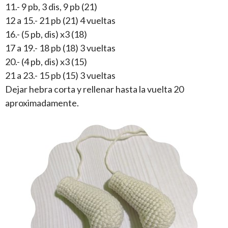
11.- 9 pb, 3 dis, 9 pb (21)
12 a 15.- 21 pb (21) 4 vueltas
16.- (5 pb, dis) x3 (18)
17 a 19.- 18 pb (18) 3 vueltas
20.- (4 pb, dis) x3 (15)
21 a 23.- 15 pb (15) 3 vueltas
Dejar hebra corta y rellenar hasta la vuelta 20
aproximadamente.