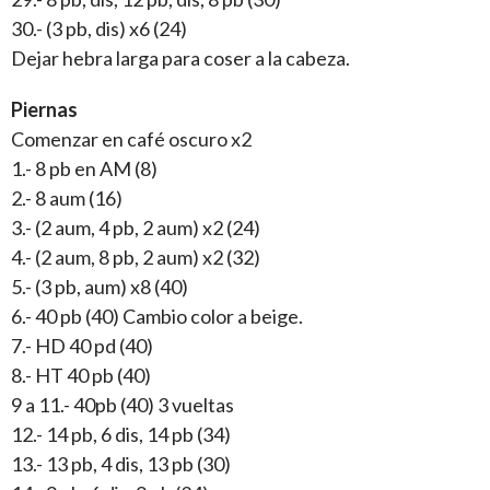
30.- (3 pb, dis) x6 (24)
Dejar hebra larga para coser a la cabeza.
Piernas
Comenzar en café oscuro x2
1.- 8 pb en AM (8)
2.- 8 aum (16)
3.- (2 aum, 4 pb, 2 aum) x2 (24)
4.- (2 aum, 8 pb, 2 aum) x2 (32)
5.- (3 pb, aum) x8 (40)
6.- 40 pb (40) Cambio color a beige.
7.- HD 40 pd (40)
8.- HT 40 pb (40)
9 a 11.- 40pb (40) 3 vueltas
12.- 14 pb, 6 dis, 14 pb (34)
13.- 13 pb, 4 dis, 13 pb (30)