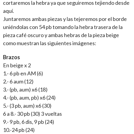
cortaremos la hebra ya que seguiremos tejiendo desde
aquí.
Juntaremos ambas piezas y las tejeremos por el borde
uniéndolas con 54 pb tomando la hebra trasera de la
pieza café oscuro y ambas hebras de la pieza beige
como muestran las siguientes imágenes:
Brazos
En beige x 2
1.- 6 pb en AM (6)
2.- 6 aum (12)
3.- (pb, aum) x6 (18)
4.- (pb, aum, pb) x6 (24)
5.- (3 pb, aum) x6 (30)
6 a 8.- 30 pb (30) 3 vueltas
9.- 9 pb, 6 dis, 9 pb (24)
10.-24 pb (24)