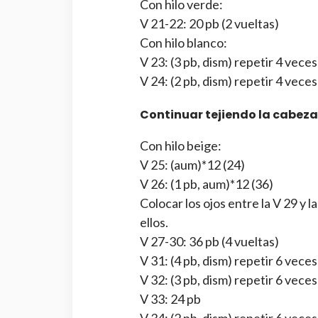
Con hilo verde:
V 21-22: 20 pb (2 vueltas)
Con hilo blanco:
V 23: (3 pb, dism) repetir 4 veces
V 24: (2 pb, dism) repetir 4 veces
Continuar tejiendo la cabeza
Con hilo beige:
V 25: (aum)*12 (24)
V 26: (1 pb, aum)*12 (36)
Colocar los ojos entre la V 29 y 
ellos.
V 27-30: 36 pb (4 vueltas)
V 31: (4 pb, dism) repetir 6 veces
V 32: (3 pb, dism) repetir 6 veces
V 33: 24 pb