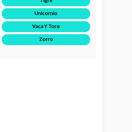
Tigre
Unicornio
Vaca Y Toro
Zorro