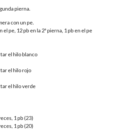
egunda pierna.
imera con un pe.
n el pe, 12 pb en la 2ª pierna, 1 pb en el pe
tar el hilo blanco
ar el hilo rojo
tar el hilo verde
veces, 1 pb (23)
veces, 1 pb (20)