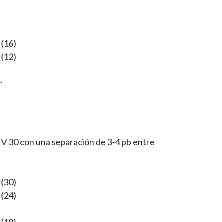
 (16)
 (12)
.
la V 30 con una separación de 3-4 pb entre
 (30)
 (24)