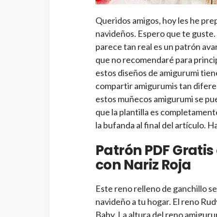
Queridos amigos, hoy les he pr
navideños. Espero que te guste.
parece tan real es un patrón ava
que no recomendaré para princi
estos diseños de amigurumi tie
compartir amigurumis tan difere
estos muñecos amigurumi se pu
que la plantilla es completament
la bufanda al final del artículo.
Patrón PDF Grati
con Nariz Roja
Este reno relleno de ganchillo s
navideño a tu hogar. El reno Ru
Baby. La altura del reno amigu