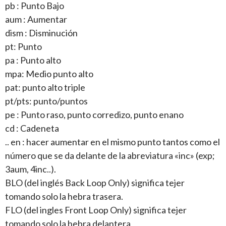
pb : Punto Bajo
aum : Aumentar
dism : Disminución
pt: Punto
pa : Punto alto
mpa: Medio punto alto
pat: punto alto triple
pt/pts: punto/puntos
pe : Punto raso, punto corredizo, punto enano
cd : Cadeneta
.. en : hacer aumentar en el mismo punto tantos como el
número que se da delante de la abreviatura «inc» (exp;
3aum, 4inc..).
BLO (del inglés Back Loop Only) significa tejer
tomando solo la hebra trasera.
FLO (del ingles Front Loop Only) significa tejer
tomando solo la hebra delantera