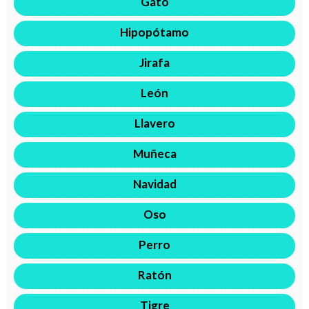
Gato
Hipopótamo
Jirafa
León
Llavero
Muñeca
Navidad
Oso
Perro
Ratón
Tigre