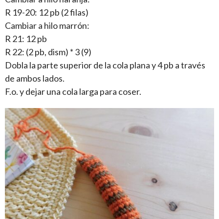
R 19-20: 12 pb (2 filas)
Cambiar a hilo marrón:
R 21: 12 pb
R 22: (2 pb, dism) * 3 (9)
Dobla la parte superior de la cola plana y 4 pb a través
de ambos lados.
F.o. y dejar una cola larga para coser.