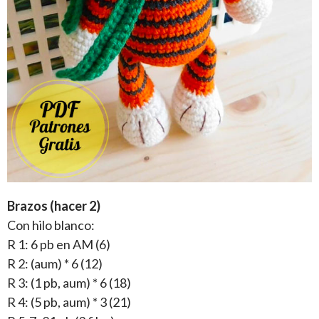
Brazos (hacer 2)
Con hilo blanco:
R 1: 6 pb en AM (6)
R 2: (aum) * 6 (12)
R 3: (1 pb, aum) * 6 (18)
R 4: (5 pb, aum) * 3 (21)