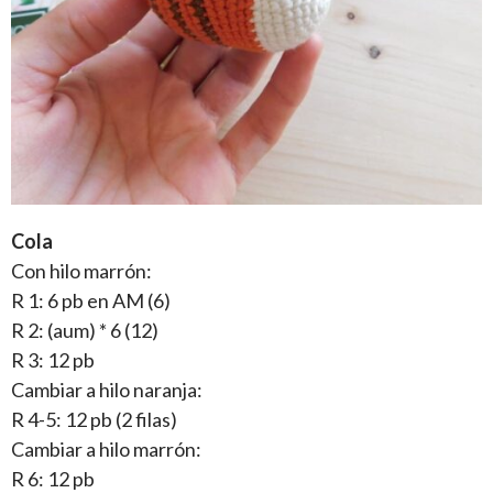
Cola
Con hilo marrón:
R 1: 6 pb en AM (6)
R 2: (aum) * 6 (12)
R 3: 12 pb
Cambiar a hilo naranja:
R 4-5: 12 pb (2 filas)
Cambiar a hilo marrón:
R 6: 12 pb