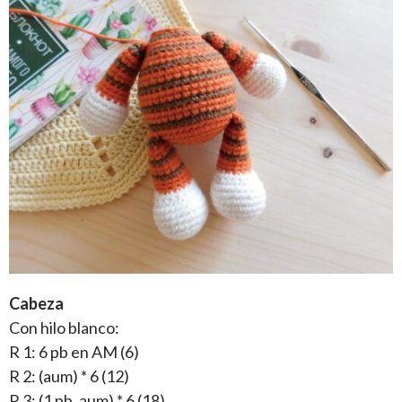
Cabeza
Con hilo blanco:
R 1: 6 pb en AM (6)
R 2: (aum) * 6 (12)
R 3: (1 pb, aum) * 6 (18)