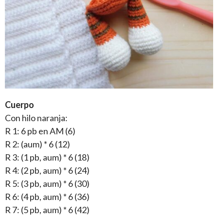
Cuerpo
Con hilo naranja:
R 1: 6 pb en AM (6)
R 2: (aum) * 6 (12)
R 3: (1 pb, aum) * 6 (18)
R 4: (2 pb, aum) * 6 (24)
R 5: (3 pb, aum) * 6 (30)
R 6: (4 pb, aum) * 6 (36)
R 7: (5 pb, aum) * 6 (42)