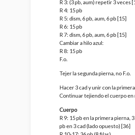
R 3: (3 pb, aum) repetir 3 veces [
R 4: 15 pb
R 5: dism, 6 pb, aum, 6 pb [15]
R 6: 15 pb
R 7: dism, 6 pb, aum, 6 pb [15]
Cambiar a hilo azul:
R 8: 15 pb
F.o.
Tejer la segunda pierna, no F.o.
Hacer 3 cad y unir con la primera
Continuar tejiendo el cuerpo en
Cuerpo
R 9: 15 pb en la primera pierna, 3
pb en 3 cad (lado opuesto) [36]
R 10-17: 36 pb (8 filas)