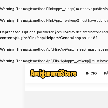
Warning
: The magic method FlinkApp::__sleep() must have public visi
Warning
: The magic method FlinkApp::__wakeup() must have public vi
Deprecated
: Optional parameter $resultArray declared before requ
content/plugins/flink/app/Helpers/General.php
on line
82
Warning
: The magic method Api\FlinkApiApp::__sleep() must have pub
Warning
: The magic method Api\FlinkApiApp::__wakeup() must have p
INICIO
PÁ