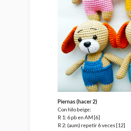
Piernas (hacer 2)
Con hilo beige:
R 1: 6 pb en AM [6]
R 2: (aum) repetir 6 veces [12]