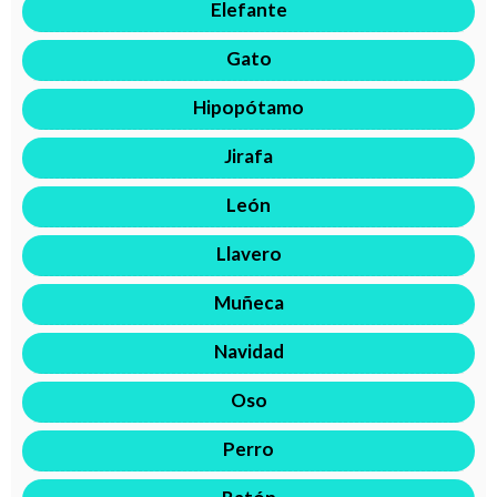
Elefante
Gato
Hipopótamo
Jirafa
León
Llavero
Muñeca
Navidad
Oso
Perro