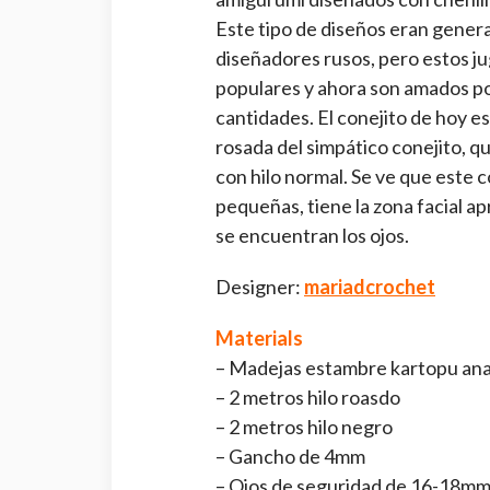
Este tipo de diseños eran genera
diseñadores rusos, pero estos 
populares y ahora son amados po
cantidades. El conejito de hoy es
rosada del simpático conejito, qu
con hilo normal. Se ve que este 
pequeñas, tiene la zona facial a
se encuentran los ojos.
Designer:
mariadcrochet
Materials
– Madejas estambre kartopu an
– 2 metros hilo roasdo
– 2 metros hilo negro
– Gancho de 4mm
– Ojos de seguridad de 16-18m