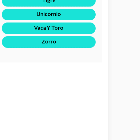
Tigre
Unicornio
Vaca Y Toro
Zorro